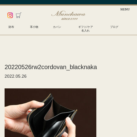
財布
革小物
カバン
ギフト/ケア
ブログ
名入れ
20220526rw2cordovan_blacknaka
2022.05.26