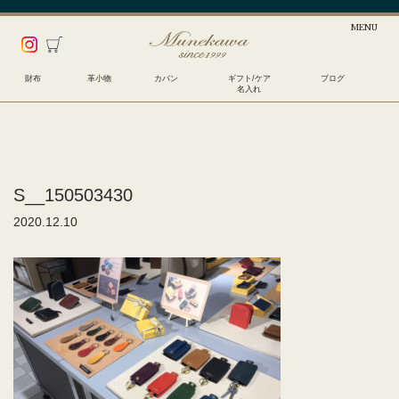
財布
革小物
カバン
ギフト/ケア
ブログ
名入れ
S__150503430
2020.12.10