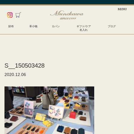
財布
革小物
カバン
ギフト/ケア
ブログ
名入れ
S__150503428
2020.12.06