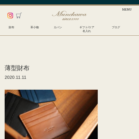
財布
革小物
カバン
ギフト/ケア
ブログ
名入れ
薄型財布
2020.11.11